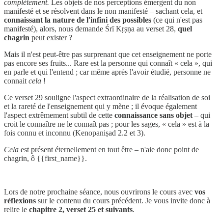
complètement.
Les objets de nos perceptions émergent du non
manifesté et se résolvent dans le non manifesté – sachant cela, et
connaissant la nature de l'infini des possibles
(ce qui n'est pas
manifesté), alors, nous demande Śrī Kṛṣṇa au verset 28,
quel
chagrin
peut exister ?
Mais il n'est peut-être pas surprenant que cet enseignement ne porte
pas encore ses fruits... Rare est la personne qui connaît « cela », qui
en parle et qui l'entend ; car même après l'avoir étudié, personne ne
connait
cela
!
Ce verset 29 souligne l'aspect extraordinaire de la réalisation de soi
et la rareté de l'enseignement qui y mène ; il évoque également
l'aspect extrêmement subtil de cette
connaissance sans objet
– qui
croit le connaître ne le connaît pas ; pour les sages, « cela » est à la
fois connu et inconnu (Kenopaniṣad 2.2 et 3).
Cela
est présent éternellement en tout être – n'aie donc point de
chagrin, ô {{first_name}}.
Lors de notre prochaine séance, nous ouvrirons le cours avec
vos
réflexions
sur le contenu du cours précédent. Je vous invite donc à
relire le
chapitre 2, verset 25 et suivants
.