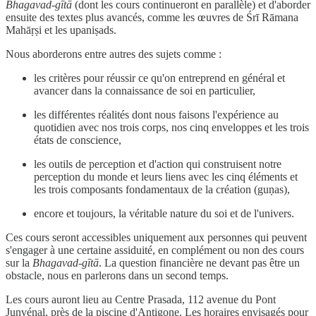
Bhagavad-gītā
(dont les cours continueront en parallèle) et d'aborder
ensuite des textes plus avancés, comme les œuvres de Śrī Rāmana
Mahāṛṣi et les upaniṣads.
Nous aborderons entre autres des sujets comme :
les critères pour réussir ce qu'on entreprend en général et
avancer dans la connaissance de soi en particulier,
les différentes réalités dont nous faisons l'expérience au
quotidien avec nos trois corps, nos cinq enveloppes et les trois
états de conscience,
les outils de perception et d'action qui construisent notre
perception du monde et leurs liens avec les cinq éléments et
les trois composants fondamentaux de la création (guṇas),
encore et toujours, la véritable nature du soi et de l'univers.
Ces cours seront accessibles uniquement aux personnes qui peuvent
s'engager à une certaine assiduité, en complément ou non des cours
sur la
Bhagavad-gītā
. La question financière ne devant pas être un
obstacle, nous en parlerons dans un second temps.
Les cours auront lieu au Centre Prasada, 112 avenue du Pont
Junvénal, près de la piscine d'Antigone. Les horaires envisagés pour