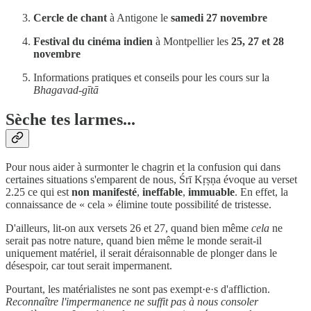
Cercle de chant
à Antigone le
samedi 27 novembre
Festival du cinéma indien
à Montpellier les
25, 27 et 28
novembre
Informations pratiques et conseils pour les cours sur la
Bhagavad-gītā
Sèche tes larmes...
Pour nous aider à surmonter le chagrin et la confusion qui dans
certaines situations s'emparent de nous, Śrī Kṛṣṇa évoque au verset
2.25 ce qui est
non manifesté
,
ineffable
,
immuable
. En effet, la
connaissance de « cela » élimine toute possibilité de tristesse.
D'ailleurs, lit-on aux versets 26 et 27, quand bien même
cela
ne
serait pas notre nature, quand bien même le monde serait-il
uniquement matériel, il serait déraisonnable de plonger dans le
désespoir, car tout serait impermanent.
Pourtant, les matérialistes ne sont pas exempt·e·s d'affliction.
Reconnaître l'impermanence ne suffit pas à nous consoler