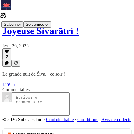
S'abonner
Se connecter
Joyeuse Śivarātri !
févr. 26, 2025
2
La grande nuit de Śiva... ce soir !
Lire →
Commentaires
© 2026 Substack Inc
·
Confidentialité
∙
Conditions
∙
Avis de collecte