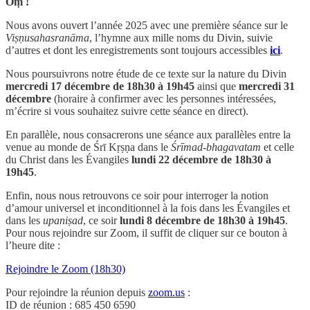
Oṃ !
Nous avons ouvert l’année 2025 avec une première séance sur le
Viṣṇusahasranāma
, l’hymne aux mille noms du Divin, suivie
d’autres et dont les enregistrements sont toujours accessibles
ici
.
Nous poursuivrons notre étude de ce texte sur la nature du Divin
mercredi 17 décembre de 18h30 à 19h45
ainsi que
mercredi 31
décembre
(horaire à confirmer avec les personnes intéressées,
m’écrire si vous souhaitez suivre cette séance en direct).
En parallèle, nous consacrerons une séance aux parallèles entre la
venue au monde de Śrī Kṛṣṇa dans le
Śrīmad-bhagavatam
et celle
du Christ dans les Évangiles
lundi 22 décembre de 18h30 à
19h45
.
Enfin, nous nous retrouvons ce soir pour interroger la notion
d’amour universel et inconditionnel à la fois dans les Évangiles et
dans les
upaniṣad
, ce soir
lundi 8 décembre de 18h30 à 19h45
.
Pour nous rejoindre sur Zoom, il suffit de cliquer sur ce bouton à
l’heure dite :
Rejoindre le Zoom (18h30)
Pour rejoindre la réunion depuis
zoom.us
:
ID de réunion : 685 450 6590