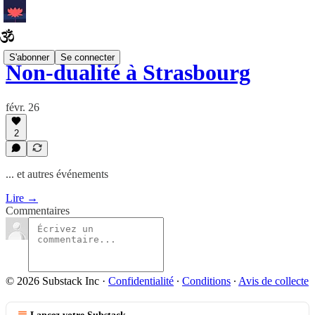
S'abonner
Se connecter
Non-dualité à Strasbourg
févr. 26
2
... et autres événements
Lire →
Commentaires
© 2026 Substack Inc
·
Confidentialité
∙
Conditions
∙
Avis de collecte