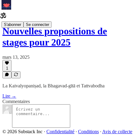
S'abonner
Se connecter
Nouvelles propositions de
stages pour 2025
mars 13, 2025
1
La Kaivalyopaniṣad, la Bhagavad-gītā et Tattvabodha
Lire →
Commentaires
© 2026 Substack Inc
·
Confidentialité
∙
Conditions
∙
Avis de collecte