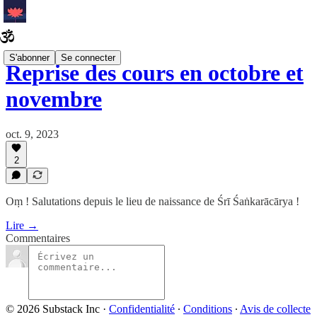
S'abonner
Se connecter
Reprise des cours en octobre et
novembre
oct. 9, 2023
2
Oṃ ! Salutations depuis le lieu de naissance de Śrī Śaṅkarācārya !
Lire →
Commentaires
© 2026 Substack Inc
·
Confidentialité
∙
Conditions
∙
Avis de collecte