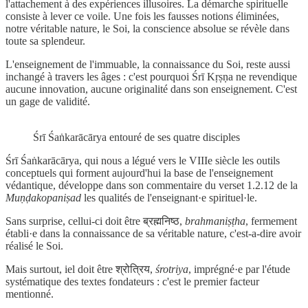
l'attachement à des expériences illusoires. La démarche spirituelle
consiste à lever ce voile. Une fois les fausses notions éliminées,
notre véritable nature, le Soi, la conscience absolue se révèle dans
toute sa splendeur.
L'enseignement de l'immuable, la connaissance du Soi, reste aussi
inchangé à travers les âges : c'est pourquoi Śrī Kṛṣṇa ne revendique
aucune innovation, aucune originalité dans son enseignement. C'est
un gage de validité.
Śrī Śaṅkarācārya entouré de ses quatre disciples
Śrī Śaṅkarācārya, qui nous a légué vers le VIIIe siècle les outils
conceptuels qui forment aujourd'hui la base de l'enseignement
védantique, développe dans son commentaire du verset 1.2.12 de la
Muṇḍakopaniṣad
les qualités de l'enseignant·e spirituel·le.
Sans surprise, cellui-ci doit être ब्रह्मनिष्ठ,
brahmaniṣṭha
, fermement
établi·e dans la connaissance de sa véritable nature, c'est-a-dire avoir
réalisé le Soi.
Mais surtout, iel doit être श्रोत्रिय,
śrotriya
, imprégné·e par l'étude
systématique des textes fondateurs : c'est le premier facteur
mentionné.