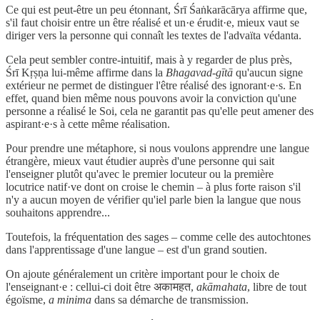
Ce qui est peut-être un peu étonnant, Śrī Śaṅkarācārya affirme que,
s'il faut choisir entre un être réalisé et un·e érudit·e, mieux vaut se
diriger vers la personne qui connaît les textes de l'advaïta védanta.
Cela peut sembler contre-intuitif, mais à y regarder de plus près,
Śrī Kṛṣṇa lui-même affirme dans la
Bhagavad-gītā
qu'aucun signe
extérieur ne permet de distinguer l'être réalisé des ignorant·e·s. En
effet, quand bien même nous pouvons avoir la conviction qu'une
personne a réalisé le Soi, cela ne garantit pas qu'elle peut amener des
aspirant·e·s à cette même réalisation.
Pour prendre une métaphore, si nous voulons apprendre une langue
étrangère, mieux vaut étudier auprès d'une personne qui sait
l'enseigner plutôt qu'avec le premier locuteur ou la première
locutrice natif·ve dont on croise le chemin – à plus forte raison s'il
n'y a aucun moyen de vérifier qu'iel parle bien la langue que nous
souhaitons apprendre...
Toutefois, la fréquentation des sages – comme celle des autochtones
dans l'apprentissage d'une langue – est d'un grand soutien.
On ajoute généralement un critère important pour le choix de
l'enseignant·e : cellui-ci doit être अकामहत,
akāmahata
, libre de tout
égoïsme,
a minima
dans sa démarche de transmission.