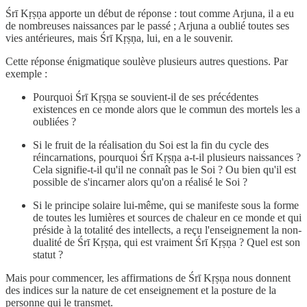
Śrī Kṛṣṇa apporte un début de réponse : tout comme Arjuna, il a eu
de nombreuses naissances par le passé ; Arjuna a oublié toutes ses
vies antérieures, mais Śrī Kṛṣṇa, lui, en a le souvenir.
Cette réponse énigmatique soulève plusieurs autres questions. Par
exemple :
Pourquoi Śrī Kṛṣṇa se souvient-il de ses précédentes
existences en ce monde alors que le commun des mortels les a
oubliées ?
Si le fruit de la réalisation du Soi est la fin du cycle des
réincarnations, pourquoi Śrī Kṛṣṇa a-t-il plusieurs naissances ?
Cela signifie-t-il qu'il ne connaît pas le Soi ? Ou bien qu'il est
possible de s'incarner alors qu'on a réalisé le Soi ?
Si le principe solaire lui-même, qui se manifeste sous la forme
de toutes les lumières et sources de chaleur en ce monde et qui
préside à la totalité des intellects, a reçu l'enseignement la non-
dualité de Śrī Kṛṣṇa, qui est vraiment Śrī Kṛṣṇa ? Quel est son
statut ?
Mais pour commencer, les affirmations de Śrī Kṛṣṇa nous donnent
des indices sur la nature de cet enseignement et la posture de la
personne qui le transmet.