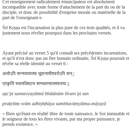
Cet enseignement radicalement émancipateur est absolument
incompatible avec toute forme d'attachement de la part du ou de la
disciple, et donc de possibilité d'emprise morale ou matérielle de la
part de l'enseignant·e.
Śrī Kṛṣṇa est l'incarnation la plus pure de ces trois qualités, et il va
justement nous révéler pourquoi dans les prochains versets.
Ayant précisé au verset 5 qu'il connaît ses précédentes incarnations,
et qu'il n'est donc pas un être humain ordinaire, Śrī Kṛṣṇa poursuit et
révèle sa réelle identité au verset 6 :
अजोऽपि सन्नव्ययात्मा भूतानामीश्वरोऽपि सन् |
प्रकृतिं स्वामधिष्ठाय सम्भवाम्यात्ममायया ||
ajo’pi sannavyayātmā bhūtānām īśvaro’pi san
prakṛitiṃ svām adhiṣhṭhāya sambhavāmyātma-māyayā
« Bien qu'étant en réalité libre de toute naissance, le Soi immuable et
le seigneur de tous les êtres vivants, par ma propre puissance, je
prends existence. »