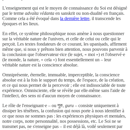
L'enseignement qui est le moyen de connaissance du Soi est désigné
par le terme
advaïta védanta
en sanskrit ou non-dualité en français.
Comme cela a été évoqué dans
la dernière lettre
, il transcende les
époques et les lieux.
En effet, ce système philosophique nous amène à nous questionner
sur la véritable nature de l'univers, et celle de celui ou celle qui le
perçoit. Les textes fondateurs de ce courant, les upaniṣads, affirment
même que, si nous y prêtons bien attention, nous pouvons parvenir à
la conclusion que l'observateur·rice (le sujet, « moi ») et l'observé·e
(le monde, la nature, « cela ») font essentiellement un – leur
véritable nature est la conscience absolue.
Omniprésente, éternelle, immuable, imperceptible, la conscience
absolue est à la fois le support du temps, de l'espace, de la création,
et ce qui nous permet de la percevoir ; elle est indissociable de toute
expérience. Omnisciente, elle se révèle par elle-même sans l'aide de
l'intellect, des sens ni d'aucun moyen de connaissance.
Le rôle de l'enseignant·e – ou गुरु,
guru
– consiste uniquement à
dissiper les ténèbres, la confusion qui nous porte à nous identifier à
ce que nous ne sommes pas : les expériences physiques et mentales,
notre corps, notre personnalité, nos possessions, etc. Le Soi ne se
transmet pas, ne s'enseigne pas – il est déjà là, voilé seulement par